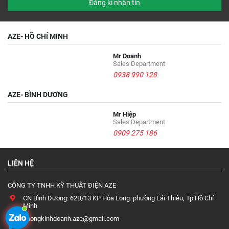
Đăng kí nhận tin
AZE- HỒ CHÍ MINH
Mr Doanh
Sales Department
0938 990 128
AZE- BÌNH DƯƠNG
Mr Hiệp
Sales Department
0909 275 186
LIÊN HỆ
CÔNG TY TNHH KỸ THUẬT ĐIỆN AZE
CN Bình Dương: 62B/13 KP Hòa Long. phường Lái Thiêu, Tp.Hồ Chí
Minh
phongkinhdoanh.aze@gmail.com