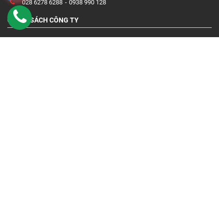
028 6278 6288
0938 990 128
CHÍNH SÁCH CÔNG TY
Chính Sách Bảo Hành
Quy Định Và Hình Thức Thanh Toán
Chính Sách Vận Chuyển Và Giao Hàng
Chính Sách Đổi Trả Và Hoàn Tiền
Chính sách bảo mật
DỊCH VỤ
Liên hệ
Giới thiêu
Bảng giá
Tài liệu kỹ thuật
FACEBOOK