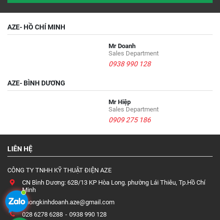
AZE- HỒ CHÍ MINH
Mr Doanh
Sales Department
0938 990 128
AZE- BÌNH DƯƠNG
Mr Hiệp
Sales Department
0909 275 186
LIÊN HỆ
CÔNG TY TNHH KỸ THUẬT ĐIỆN AZE
CN Bình Dương: 62B/13 KP Hòa Long. phường Lái Thiêu, Tp.Hồ Chí
Minh
phongkinhdoanh.aze@gmail.com
028 6278 6288
0938 990 128