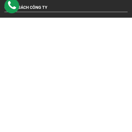
CHÍNH SÁCH CÔNG TY
Chính Sách Bảo Hành
Quy Định Và Hình Thức Thanh Toán
Chính Sách Vận Chuyển Và Giao Hàng
Chính Sách Đổi Trả Và Hoàn Tiền
Chính sách bảo mật
DỊCH VỤ
Liên hệ
Giới thiêu
Bảng giá
Tài liệu kỹ thuật
FACEBOOK