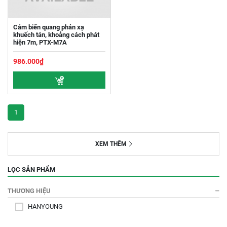
Cảm biến quang phản xạ
khuếch tán, khoảng cách phát
hiện 7m, PTX-M7A
986.000₫
1
XEM THÊM
LỌC SẢN PHẨM
THƯƠNG HIỆU
HANYOUNG