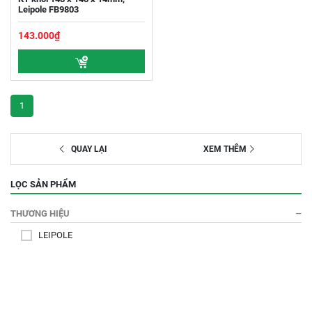
Leipole FB9803
143.000₫
1
QUAY LẠI
XEM THÊM
LỌC SẢN PHẨM
THƯƠNG HIỆU
LEIPOLE