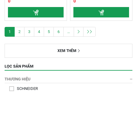
0
0
1
2
3
4
5
6
…
XEM THÊM
LỌC SẢN PHẨM
THƯƠNG HIỆU
SCHNEIDER