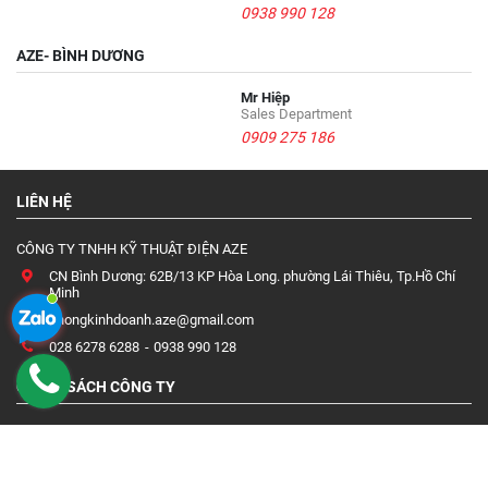
0938 990 128
AZE- BÌNH DƯƠNG
Mr Hiệp
Sales Department
0909 275 186
LIÊN HỆ
CÔNG TY TNHH KỸ THUẬT ĐIỆN AZE
CN Bình Dương: 62B/13 KP Hòa Long. phường Lái Thiêu, Tp.Hồ Chí
Minh
phongkinhdoanh.aze@gmail.com
028 6278 6288
0938 990 128
CHÍNH SÁCH CÔNG TY
Chính Sách Bảo Hành
Quy Định Và Hình Thức Thanh Toán